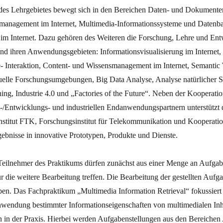
des Lehrgebietes bewegt sich in den Bereichen Daten- und Dokumente
smanagement im Internet, Multimedia-Informationssysteme und Datenb
g im Internet. Dazu gehören des Weiteren die Forschung, Lehre und En
nd ihren Anwendungsgebieten: Informationsvisualisierung im Internet, 
 Interaktion, Content- und Wissensmanagement im Internet, Semantic 
tuelle Forschungsumgebungen, Big Data Analyse, Analyse natürlicher S
ng, Industrie 4.0 und „Factories of the Future“. Neben der Kooperatio
-/Entwicklungs- und industriellen Endanwendungspartnern unterstützt 
stitut FTK, Forschungsinstitut für Telekommunikation und Kooperati
ebnisse in innovative Prototypen, Produkte und Dienste.
eilnehmer des Praktikums dürfen zunächst aus einer Menge an Aufgab
ür die weitere Bearbeitung treffen. Die Bearbeitung der gestellten Aufg
en. Das Fachpraktikum „Multimedia Information Retrieval“ fokussiert 
nwendung bestimmter Informationseigenschaften von multimedialen Inha
n in der Praxis. Hierbei werden Aufgabenstellungen aus den Bereichen 