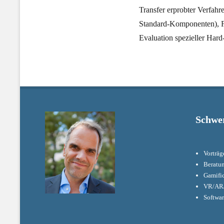
Transfer erprobter Verfahr
Standard-Komponenten), Fo
Evaluation spezieller Har
Schwe
Vorträg
Beratu
Gamifi
VR/AR/
Softwa