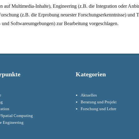
en auf Multimedia-Inhalte), Engineering (z.B. die Integration oder Anbi
rschung (z.B. die Erprobung neuester Forschungserkenntnisse) und Te
d- und Softwareumgebungen) zur Bearbeitung vorgeschlagen.
rpunkte
Kategorien
e
Aktuelles
ng
Beratung und Projekt
cation
Forschung und Lehre
Spatial Computing
re Engineering