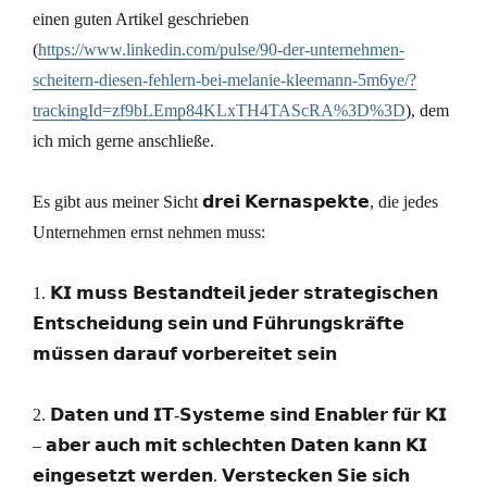
einen guten Artikel geschrieben
(
https://www.linkedin.com/pulse/90-der-unternehmen-
scheitern-diesen-fehlern-bei-melanie-kleemann-5m6ye/?
trackingId=zf9bLEmp84KLxTH4TAScRA%3D%3D
), dem
ich mich gerne anschließe.
Es gibt aus meiner Sicht 𝗱𝗿𝗲𝗶 𝗞𝗲𝗿𝗻𝗮𝘀𝗽𝗲𝗸𝘁𝗲, die jedes
Unternehmen ernst nehmen muss:
1. 𝗞𝗜 𝗺𝘂𝘀𝘀 𝗕𝗲𝘀𝘁𝗮𝗻𝗱𝘁𝗲𝗶𝗹 𝗷𝗲𝗱𝗲𝗿 𝘀𝘁𝗿𝗮𝘁𝗲𝗴𝗶𝘀𝗰𝗵𝗲𝗻
𝗘𝗻𝘁𝘀𝗰𝗵𝗲𝗶𝗱𝘂𝗻𝗴 𝘀𝗲𝗶𝗻 𝘂𝗻𝗱 𝗙𝘂̈𝗵𝗿𝘂𝗻𝗴𝘀𝗸𝗿𝗮̈𝗳𝘁𝗲
𝗺𝘂̈𝘀𝘀𝗲𝗻 𝗱𝗮𝗿𝗮𝘂𝗳 𝘃𝗼𝗿𝗯𝗲𝗿𝗲𝗶𝘁𝗲𝘁 𝘀𝗲𝗶𝗻
2. 𝗗𝗮𝘁𝗲𝗻 𝘂𝗻𝗱 𝗜𝗧-𝗦𝘆𝘀𝘁𝗲𝗺𝗲 𝘀𝗶𝗻𝗱 𝗘𝗻𝗮𝗯𝗹𝗲𝗿 𝗳𝘂̈𝗿 𝗞𝗜
– 𝗮𝗯𝗲𝗿 𝗮𝘂𝗰𝗵 𝗺𝗶𝘁 𝘀𝗰𝗵𝗹𝗲𝗰𝗵𝘁𝗲𝗻 𝗗𝗮𝘁𝗲𝗻 𝗸𝗮𝗻𝗻 𝗞𝗜
𝗲𝗶𝗻𝗴𝗲𝘀𝗲𝘁𝘇𝘁 𝘄𝗲𝗿𝗱𝗲𝗻. 𝗩𝗲𝗿𝘀𝘁𝗲𝗰𝗸𝗲𝗻 𝗦𝗶𝗲 𝘀𝗶𝗰𝗵