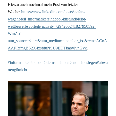
Hierzu auch nochmal mein Post von letzter
Woche:
https://www.linkedin.com/posts/stefan-
wagenpfeil_informatikersindcool-kiistundbleibt-
wettbewerbsvorteile-activity-7294266241827950592-
WmZ-?
utm_source=share&utm_medium=member_ios&rcm=ACoA
AAPRfmgBS2X4xsfduNSJJ9EDTbaovIvnGvk
.
#informatikersindcool#kiernstnehmen#endlichloslegen#abwa
rtengiltnicht