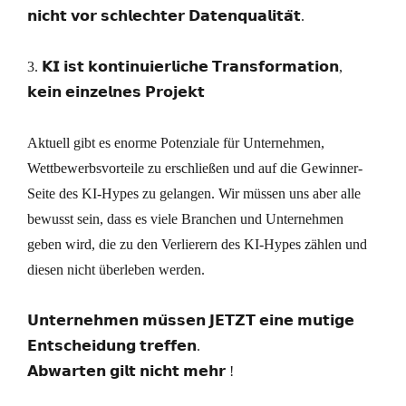
𝗻𝗶𝗰𝗵𝘁 𝘃𝗼𝗿 𝘀𝗰𝗵𝗹𝗲𝗰𝗵𝘁𝗲𝗿 𝗗𝗮𝘁𝗲𝗻𝗾𝘂𝗮𝗹𝗶𝘁𝗮̈𝘁.
3. 𝗞𝗜 𝗶𝘀𝘁 𝗸𝗼𝗻𝘁𝗶𝗻𝘂𝗶𝗲𝗿𝗹𝗶𝗰𝗵𝗲 𝗧𝗿𝗮𝗻𝘀𝗳𝗼𝗿𝗺𝗮𝘁𝗶𝗼𝗻,
𝗸𝗲𝗶𝗻 𝗲𝗶𝗻𝘇𝗲𝗹𝗻𝗲𝘀 𝗣𝗿𝗼𝗷𝗲𝗸𝘁
Aktuell gibt es enorme Potenziale für Unternehmen,
Wettbewerbsvorteile zu erschließen und auf die Gewinner-
Seite des KI-Hypes zu gelangen. Wir müssen uns aber alle
bewusst sein, dass es viele Branchen und Unternehmen
geben wird, die zu den Verlierern des KI-Hypes zählen und
diesen nicht überleben werden.
𝗨𝗻𝘁𝗲𝗿𝗻𝗲𝗵𝗺𝗲𝗻 𝗺𝘂̈𝘀𝘀𝗲𝗻 𝗝𝗘𝗧𝗭𝗧 𝗲𝗶𝗻𝗲 𝗺𝘂𝘁𝗶𝗴𝗲
𝗘𝗻𝘁𝘀𝗰𝗵𝗲𝗶𝗱𝘂𝗻𝗴 𝘁𝗿𝗲𝗳𝗳𝗲𝗻.
𝗔𝗯𝘄𝗮𝗿𝘁𝗲𝗻 𝗴𝗶𝗹𝘁 𝗻𝗶𝗰𝗵𝘁 𝗺𝗲𝗵𝗿 !