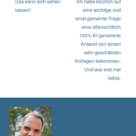
Navigation
Previous
Next
Das kann sich sehen
Ich habe kürzlich auf
post:
post:
lassen!
eine wichtige und
ernst gemeinte Frage
eine offensichtlich
100% KI-generierte
Antwort von einem
sehr geschätzten
Kollegen bekommen.
Und war erst mal
ratlos.