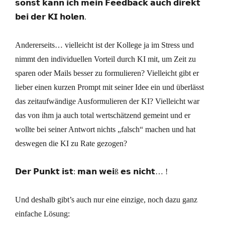
𝘀𝗼𝗻𝘀𝘁 𝗸𝗮𝗻𝗻 𝗶𝗰𝗵 𝗺𝗲𝗶𝗻 𝗙𝗲𝗲𝗱𝗯𝗮𝗰𝗸 𝗮𝘂𝗰𝗵 𝗱𝗶𝗿𝗲𝗸𝘁
𝗯𝗲𝗶 𝗱𝗲𝗿 𝗞𝗜 𝗵𝗼𝗹𝗲𝗻.
Andererseits… vielleicht ist der Kollege ja im Stress und
nimmt den individuellen Vorteil durch KI mit, um Zeit zu
sparen oder Mails besser zu formulieren? Vielleicht gibt er
lieber einen kurzen Prompt mit seiner Idee ein und überlässt
das zeitaufwändige Ausformulieren der KI? Vielleicht war
das von ihm ja auch total wertschätzend gemeint und er
wollte bei seiner Antwort nichts „falsch“ machen und hat
deswegen die KI zu Rate gezogen?
𝗗𝗲𝗿 𝗣𝘂𝗻𝗸𝘁 𝗶𝘀𝘁: 𝗺𝗮𝗻 𝘄𝗲𝗶ß 𝗲𝘀 𝗻𝗶𝗰𝗵𝘁… !
Und deshalb gibt’s auch nur eine einzige, noch dazu ganz
einfache Lösung: