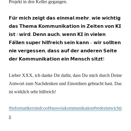
Projekt in den Keller gegangen.
𝗙𝘂̈𝗿 𝗺𝗶𝗰𝗵 𝘇𝗲𝗶𝗴𝘁 𝗱𝗮𝘀 𝗲𝗶𝗻𝗺𝗮𝗹 𝗺𝗲𝗵𝗿, 𝘄𝗶𝗲 𝘄𝗶𝗰𝗵𝘁𝗶𝗴
𝗱𝗮𝘀 𝗧𝗵𝗲𝗺𝗮 𝗞𝗼𝗺𝗺𝘂𝗻𝗶𝗸𝗮𝘁𝗶𝗼𝗻 𝗶𝗻 𝗭𝗲𝗶𝘁𝗲𝗻 𝘃𝗼𝗻 𝗞𝗜
𝗶𝘀𝘁 / 𝘄𝗶𝗿𝗱. 𝗗𝗲𝗻𝗻 𝗮𝘂𝗰𝗵, 𝘄𝗲𝗻𝗻 𝗞𝗜 𝗶𝗻 𝘃𝗶𝗲𝗹𝗲𝗻
𝗙𝗮̈𝗹𝗹𝗲𝗻 𝘀𝘂𝗽𝗲𝗿 𝗵𝗶𝗹𝗳𝗿𝗲𝗶𝗰𝗵 𝘀𝗲𝗶𝗻 𝗸𝗮𝗻𝗻 – 𝘄𝗶𝗿 𝘀𝗼𝗹𝗹𝘁𝗲𝗻
𝗻𝗶𝗲 𝘃𝗲𝗿𝗴𝗲𝘀𝘀𝗲𝗻, 𝗱𝗮𝘀𝘀 𝗮𝘂𝗳 𝗱𝗲𝗿 𝗮𝗻𝗱𝗲𝗿𝗲𝗻 𝗦𝗲𝗶𝘁𝗲
𝗱𝗲𝗿 𝗞𝗼𝗺𝗺𝘂𝗻𝗶𝗸𝗮𝘁𝗶𝗼𝗻 𝗲𝗶𝗻 𝗠𝗲𝗻𝘀𝗰𝗵 𝘀𝗶𝘁𝘇𝘁!
Lieber XXX, ich danke Dir dafür, dass Du mich durch Deine
Antwort zum Nachdenken und Einordnen gebracht hast. Das
ist wirklich sehr hilfreich!
#informatikersindcool
#auweiakommunikation
#redenistwichti
g