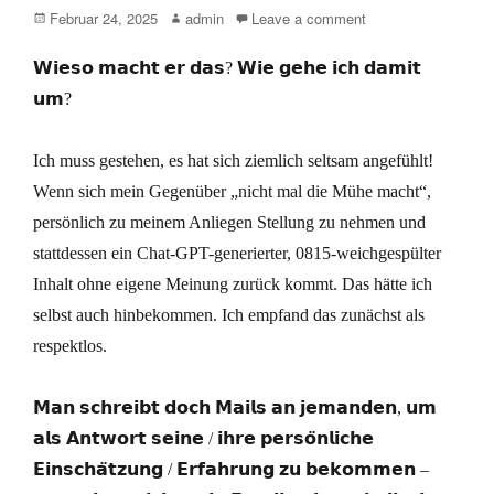
Posted
Author
Februar 24, 2025
admin
Leave a comment
on
𝗪𝗶𝗲𝘀𝗼 𝗺𝗮𝗰𝗵𝘁 𝗲𝗿 𝗱𝗮𝘀? 𝗪𝗶𝗲 𝗴𝗲𝗵𝗲 𝗶𝗰𝗵 𝗱𝗮𝗺𝗶𝘁
𝘂𝗺?
Ich muss gestehen, es hat sich ziemlich seltsam angefühlt!
Wenn sich mein Gegenüber „nicht mal die Mühe macht“,
persönlich zu meinem Anliegen Stellung zu nehmen und
stattdessen ein Chat-GPT-generierter, 0815-weichgespülter
Inhalt ohne eigene Meinung zurück kommt. Das hätte ich
selbst auch hinbekommen. Ich empfand das zunächst als
respektlos.
𝗠𝗮𝗻 𝘀𝗰𝗵𝗿𝗲𝗶𝗯𝘁 𝗱𝗼𝗰𝗵 𝗠𝗮𝗶𝗹𝘀 𝗮𝗻 𝗷𝗲𝗺𝗮𝗻𝗱𝗲𝗻, 𝘂𝗺
𝗮𝗹𝘀 𝗔𝗻𝘁𝘄𝗼𝗿𝘁 𝘀𝗲𝗶𝗻𝗲 / 𝗶𝗵𝗿𝗲 𝗽𝗲𝗿𝘀𝗼̈𝗻𝗹𝗶𝗰𝗵𝗲
𝗘𝗶𝗻𝘀𝗰𝗵𝗮̈𝘁𝘇𝘂𝗻𝗴 / 𝗘𝗿𝗳𝗮𝗵𝗿𝘂𝗻𝗴 𝘇𝘂 𝗯𝗲𝗸𝗼𝗺𝗺𝗲𝗻 –