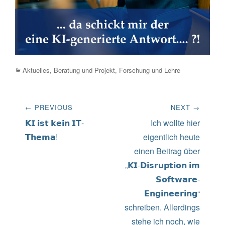
Categories
Aktuelles
,
Beratung und Projekt
,
Forschung und Lehre
Beitrags-
← PREVIOUS
NEXT →
Navigation
Previous
Next
𝗞𝗜 𝗶𝘀𝘁 𝗸𝗲𝗶𝗻 𝗜𝗧-
Ich wollte hier
post:
post:
𝗧𝗵𝗲𝗺𝗮!
eigentlich heute
einen Beitrag über
„𝗞𝗜-𝗗𝗶𝘀𝗿𝘂𝗽𝘁𝗶𝗼𝗻 𝗶𝗺
𝗦𝗼𝗳𝘁𝘄𝗮𝗿𝗲-
𝗘𝗻𝗴𝗶𝗻𝗲𝗲𝗿𝗶𝗻𝗴“
schreiben. Allerdings
stehe ich noch, wie