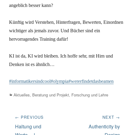
angeblich besser kann?
Künftig wird Verstehen, Hinterfragen, Bewerten, Einordnen
wichtiger als jemals zuvor. Und Bücher sind ein
hervorragendes Training dafür!
KI ist da, KI wird bleiben. Ich hoffe sehr, mit Hirn und
Denken ist es ähnlich…
#informatikersindcool
#olympia
#wererfindetdasbeamen
Categories
Aktuelles
,
Beratung und Projekt
,
Forschung und Lehre
Beitrags-
← PREVIOUS
NEXT →
Navigation
Previous
Next
Haltung und
Authenticity by
post:
post:
Werte….!
Design