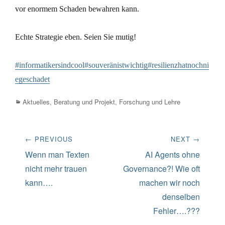
vor enormem Schaden bewahren kann.
Echte Strategie eben. Seien Sie mutig!
#informatikersindcool
#souveränistwichtig
#resilienzhatnochni
egeschadet
Categories
Aktuelles
,
Beratung und Projekt
,
Forschung und Lehre
Beitrags-
← PREVIOUS
NEXT →
Navigation
Previous
Next
Wenn man Texten
AI Agents ohne
post:
post:
nicht mehr trauen
Governance?! Wie oft
kann….
machen wir noch
denselben
Fehler….???