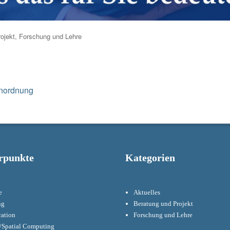
ojekt
,
Forschung und Lehre
Next
inordnung
post:
rpunkte
Kategorien
e
Aktuelles
ng
Beratung und Projekt
cation
Forschung und Lehre
Spatial Computing