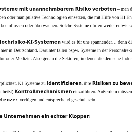
𝘀𝘁𝗲𝗺𝗲 𝗺𝗶𝘁 𝘂𝗻𝗮𝗻𝗻𝗲𝗵𝗺𝗯𝗮𝗿𝗲𝗺 𝗥𝗶𝘀𝗶𝗸𝗼 𝘃𝗲𝗿𝗯𝗼𝘁𝗲𝗻 – ma
ben oder manipulative Technologien einsetzen, die mit Hilfe von KI E
eeinflussen oder überwachen. Solche Systeme dürfen weder entwickel
𝗼𝗰𝗵𝗿𝗶𝘀𝗶𝗸𝗼-𝗞𝗜-𝗦𝘆𝘀𝘁𝗲𝗺𝗲𝗻 wird es für uns spannender… denn die
er in Deutschland. Darunter fallen bspw. Systeme in der Personalrekr
uktur oder Medizin. Also genau die Sektoren, in denen die deutsche Indu
htet, KI-Systeme zu 𝗶𝗱𝗲𝗻𝘁𝗶𝗳𝗶𝘇𝗶𝗲𝗿𝗲𝗻, ihre 𝗥𝗶𝘀𝗶𝗸𝗲𝗻 𝘇𝘂 𝗯𝗲
eißt) 𝗞𝗼𝗻𝘁𝗿𝗼𝗹𝗹𝗺𝗲𝗰𝗵𝗮𝗻𝗶𝘀𝗺𝗲𝗻 einzuführen. Außerdem müssen
𝘁𝗲𝗻𝘇𝗲𝘯 verfügen und entsprechend geschult sein.
𝗹𝗲 𝗨𝗻𝘁𝗲𝗿𝗻𝗲𝗵𝗺𝗲𝗻 𝗲𝗶𝗻 𝗲𝗰𝗵𝘁𝗲𝗿 𝗞𝗹𝗼𝗽𝗽𝗲𝗿!