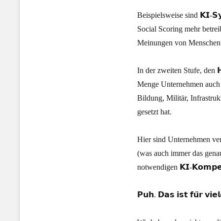
Beispielsweise sind 𝗞𝗜-𝗦𝘆
Social Scoring mehr betrei
Meinungen von Menschen b
In der zweiten Stufe, den 𝗛
Menge Unternehmen auch hi
Bildung, Militär, Infrastr
gesetzt hat.
Hier sind Unternehmen verpflic
(was auch immer das genau h
notwendigen 𝗞𝗜-𝗞𝗼𝗺𝗽𝗲
𝗣𝘂𝗵. 𝗗𝗮𝘀 𝗶𝘀𝘁 𝗳𝘂̈𝗿 𝘃𝗶