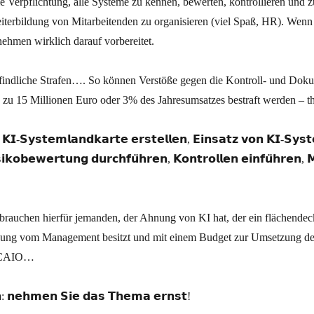
ie Verpflichtung, alle Systeme zu kennen, bewerten, kontrollieren und
iterbildung von Mitarbeitenden zu organisieren (viel Spaß, HR). Wenn
ehmen wirklich darauf vorbereitet.
ndliche Strafen…. So können Verstöße gegen die Kontroll- und Dokum
 zu 15 Millionen Euro oder 3% des Jahresumsatzes bestraft werden – the
: 𝗞𝗜-𝗦𝘆𝘀𝘁𝗲𝗺𝗹𝗮𝗻𝗱𝗸𝗮𝗿𝘁𝗲 𝗲𝗿𝘀𝘁𝗲𝗹𝗹𝗲𝗻, 𝗘𝗶𝗻𝘀𝗮𝘁𝘇 𝘃𝗼𝗻 𝗞𝗜-𝗦𝘆𝘀
𝗸𝗼𝗯𝗲𝘄𝗲𝗿𝘁𝘂𝗻𝗴 𝗱𝘂𝗿𝗰𝗵𝗳𝘂̈𝗵𝗿𝗲𝗻, 𝗞𝗼𝗻𝘁𝗿𝗼𝗹𝗹𝗲𝗻 𝗲𝗶𝗻𝗳𝘂̈𝗵𝗿𝗲𝗻, 𝗠
 brauchen hierfür jemanden, der Ahnung von KI hat, der ein flächende
ung vom Management besitzt und mit einem Budget zur Umsetzung der 
n CAIO…
𝗻: 𝗻𝗲𝗵𝗺𝗲𝗻 𝗦𝗶𝗲 𝗱𝗮𝘀 𝗧𝗵𝗲𝗺𝗮 𝗲𝗿𝗻𝘀𝘁!