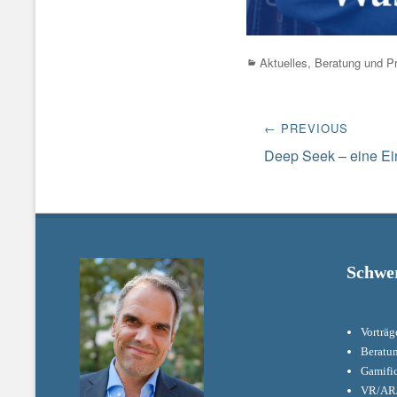
Categories
Aktuelles
,
Beratung und Pr
Beitrags-
← PREVIOUS
Navigation
Previous
Deep Seek – eine E
post:
Schwe
Vorträg
Beratu
Gamifi
VR/AR/