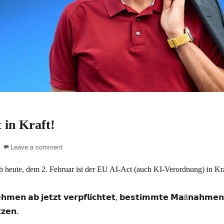
 in Kraft!
Leave a comment
b heute, dem 2. Februar ist der EU AI-Act (auch KI-Verordnung) in Kra
𝗵𝗺𝗲𝗻 𝗮𝗯 𝗷𝗲𝘁𝘇𝘁 𝘃𝗲𝗿𝗽𝗳𝗹𝗶𝗰𝗵𝘁𝗲𝘁, 𝗯𝗲𝘀𝘁𝗶𝗺𝗺𝘁𝗲 𝗠𝗮ß𝗻𝗮𝗵𝗺𝗲
𝘇𝗲𝗻.