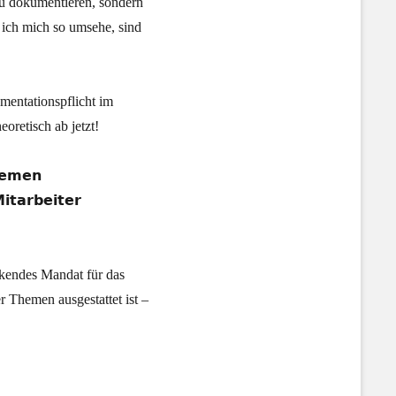
 zu dokumentieren, sondern
 ich mich so umsehe, sind
entationspflicht im
oretisch ab jetzt!
𝘁𝗲𝗺𝗲𝗻
𝗶𝘁𝗮𝗿𝗯𝗲𝗶𝘁𝗲𝗿
ckendes Mandat für das
Themen ausgestattet ist –