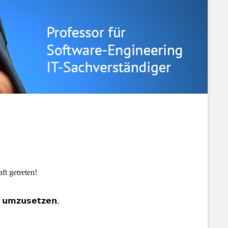
ft getreten!
 𝘂𝗺𝘇𝘂𝘀𝗲𝘁𝘇𝗲𝗻,