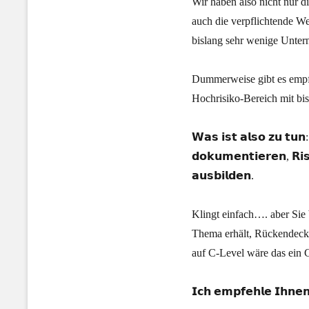
Wir haben also nicht nur d
auch die verpflichtende We
bislang sehr wenige Untern
Dummerweise gibt es empfi
Hochrisiko-Bereich mit bis
𝗪𝗮𝘀 𝗶𝘀𝘁 𝗮𝗹𝘀𝗼 𝘇𝘂 𝘁𝘂𝗻
𝗱𝗼𝗸𝘂𝗺𝗲𝗻𝘁𝗶𝗲𝗿𝗲𝗻, 𝗥𝗶𝘀
𝗮𝘂𝘀𝗯𝗶𝗹𝗱𝗲𝗻.
Klingt einfach…. aber Sie
Thema erhält, Rückendeck
auf C-Level wäre das ei
𝗜𝗰𝗵 𝗲𝗺𝗽𝗳𝗲𝗵𝗹𝗲 𝗜𝗵𝗻𝗲