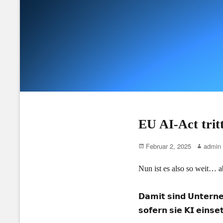
EU AI-Act tritt
Posted
Author
Februar 2, 2025
admin
on
Nun ist es also so weit… a
𝗗𝗮𝗺𝗶𝘁 𝘀𝗶𝗻𝗱 𝗨𝗻𝘁𝗲𝗿𝗻
𝘀𝗼𝗳𝗲𝗿𝗻 𝘀𝗶𝗲 𝗞𝗜 𝗲𝗶𝗻𝘀𝗲