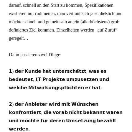
darauf, schnell an den Start zu kommen, Spezifikationen
existieren nur rudimentär, man vertraut sich ja schließlich und
möchte schnell und gemeinsam an ein (allerhöchstens) grob
definiertes Ziel kommen. Einzelheiten werden „auf Zuruf“
geregelt…
Dann passieren zwei Dinge:
𝟭) 𝗱𝗲𝗿 𝗞𝘂𝗻𝗱𝗲 𝗵𝗮𝘁 𝘂𝗻𝘁𝗲𝗿𝘀𝗰𝗵𝗮̈𝘁𝘇𝘁, 𝘄𝗮𝘀 𝗲𝘀
𝗯𝗲𝗱𝗲𝘂𝘁𝗲𝘁, 𝗜𝗧-𝗣𝗿𝗼𝗷𝗲𝗸𝘁𝗲 𝘂𝗺𝘇𝘂𝘀𝗲𝘁𝘇𝗲𝗻 𝘂𝗻𝗱
𝘄𝗲𝗹𝗰𝗵𝗲 𝗠𝗶𝘁𝘄𝗶𝗿𝗸𝘂𝗻𝗴𝘀𝗽𝗳𝗹𝗶𝗰𝗵𝘁𝗲𝗻 𝗲𝗿 𝗵𝗮𝘁.
𝟮) 𝗱𝗲𝗿 𝗔𝗻𝗯𝗶𝗲𝘁𝗲𝗿 𝘄𝗶𝗿𝗱 𝗺𝗶𝘁 𝗪𝘂̈𝗻𝘀𝗰𝗵𝗲𝗻
𝗸𝗼𝗻𝗳𝗿𝗼𝗻𝘁𝗶𝗲𝗿𝘁, 𝗱𝗶𝗲 𝘃𝗼𝗿𝗮𝗯 𝗻𝗶𝗰𝗵𝘁 𝗯𝗲𝗸𝗮𝗻𝗻𝘁 𝘄𝗮𝗿𝗲𝗻
𝘂𝗻𝗱 𝗺𝗼̈𝗰𝗵𝘁𝗲 𝗳𝘂̈𝗿 𝗱𝗲𝗿𝗲𝗻 𝗨𝗺𝘀𝗲𝘁𝘇𝘂𝗻𝗴 𝗯𝗲𝘇𝗮𝗵𝗹𝘁
𝘄𝗲𝗿𝗱𝗲𝗻.