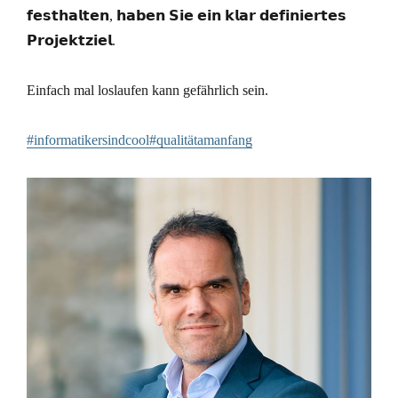
𝗳𝗲𝘀𝘁𝗵𝗮𝗹𝘁𝗲𝗻, 𝗵𝗮𝗯𝗲𝗻 𝗦𝗶𝗲 𝗲𝗶𝗻 𝗸𝗹𝗮𝗿 𝗱𝗲𝗳𝗶𝗻𝗶𝗲𝗿𝘁𝗲𝘀
𝗣𝗿𝗼𝗷𝗲𝗸𝘁𝘇𝗶𝗲𝗹.
Einfach mal loslaufen kann gefährlich sein.
#informatikersindcool#qualitätamanfang