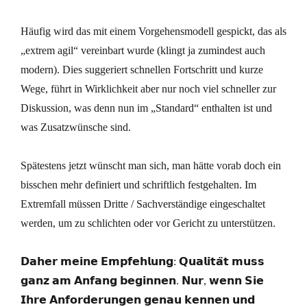
Häufig wird das mit einem Vorgehensmodell gespickt, das als
„extrem agil“ vereinbart wurde (klingt ja zumindest auch
modern). Dies suggeriert schnellen Fortschritt und kurze
Wege, führt in Wirklichkeit aber nur noch viel schneller zur
Diskussion, was denn nun im „Standard“ enthalten ist und
was Zusatzwünsche sind.
Spätestens jetzt wünscht man sich, man hätte vorab doch ein
bisschen mehr definiert und schriftlich festgehalten. Im
Extremfall müssen Dritte / Sachverständige eingeschaltet
werden, um zu schlichten oder vor Gericht zu unterstützen.
𝗗𝗮𝗵𝗲𝗿 𝗺𝗲𝗶𝗻𝗲 𝗘𝗺𝗽𝗳𝗲𝗵𝗹𝘂𝗻𝗴: 𝗤𝘂𝗮𝗹𝗶𝘁𝗮̈𝘁 𝗺𝘂𝘀𝘀
𝗴𝗮𝗻𝘇 𝗮𝗺 𝗔𝗻𝗳𝗮𝗻𝗴 𝗯𝗲𝗴𝗶𝗻𝗻𝗲𝗻. 𝗡𝘂𝗿, 𝘄𝗲𝗻𝗻 𝗦𝗶𝗲
𝗜𝗵𝗿𝗲 𝗔𝗻𝗳𝗼𝗿𝗱𝗲𝗿𝘂𝗻𝗴𝗲𝗻 𝗴𝗲𝗻𝗮𝘂 𝗸𝗲𝗻𝗻𝗲𝗻 𝘂𝗻𝗱