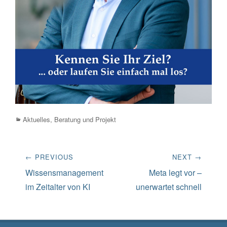
Categories
Aktuelles
,
Beratung und Projekt
Beitrags-
← PREVIOUS
NEXT →
Navigation
Previous
Next
Wissensmanagement
Meta legt vor –
post:
post:
im Zeitalter von KI
unerwartet schnell