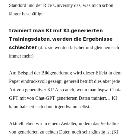
Standord und der Rice University das, was mich schon
länger beschäftigt:
𝘁𝗿𝗮𝗶𝗻𝗶𝗲𝗿𝘁 𝗺𝗮𝗻 𝗞𝗜 𝗺𝗶𝘁 𝗞𝗜-𝗴𝗲𝗻𝗲𝗿𝗶𝗲𝗿𝘁𝗲𝗻
𝗧𝗿𝗮𝗶𝗻𝗶𝗻𝗴𝘀𝗱𝗮𝘁𝗲𝗻, 𝘄𝗲𝗿𝗱𝗲𝗻 𝗱𝗶𝗲 𝗘𝗿𝗴𝗲𝗯𝗻𝗶𝘀𝘀𝗲
𝘀𝗰𝗵𝗹𝗲𝗰𝗵𝘁𝗲𝗿 (d.h. sie werden falscher und gleichen sich
immer mehr).
Am Beispiel der Bildgenerierung wird dieser Effekt in dem
Paper eindrucksvoll gezeigt, generell betrifft dies aber jede
Art von generativer KI! Also auch, wenn man bspw. Chat-
GPT mit von Chat-GPT generierten Daten trainiert… KI
kannibalisiert sich dann irgendwann selbst.
Aktuell leben wir in einem Zeitalter, in dem das Verhältnis
von generierten zu echten Daten noch sehr günstig ist (KI