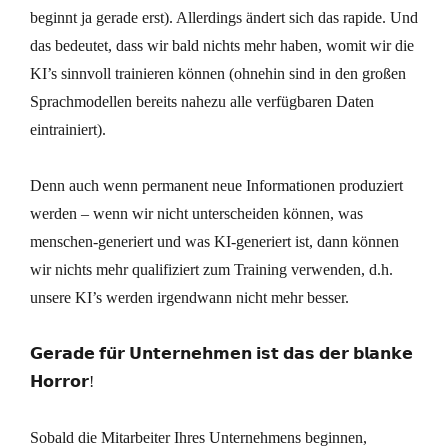
beginnt ja gerade erst). Allerdings ändert sich das rapide. Und
das bedeutet, dass wir bald nichts mehr haben, womit wir die
KI’s sinnvoll trainieren können (ohnehin sind in den großen
Sprachmodellen bereits nahezu alle verfügbaren Daten
eintrainiert).
Denn auch wenn permanent neue Informationen produziert
werden – wenn wir nicht unterscheiden können, was
menschen-generiert und was KI-generiert ist, dann können
wir nichts mehr qualifiziert zum Training verwenden, d.h.
unsere KI’s werden irgendwann nicht mehr besser.
𝗚𝗲𝗿𝗮𝗱𝗲 𝗳𝘂̈𝗿 𝗨𝗻𝘁𝗲𝗿𝗻𝗲𝗵𝗺𝗲𝗻 𝗶𝘀𝘁 𝗱𝗮𝘀 𝗱𝗲𝗿 𝗯𝗹𝗮𝗻𝗸𝗲
𝗛𝗼𝗿𝗿𝗼𝗿!
Sobald die Mitarbeiter Ihres Unternehmens beginnen,