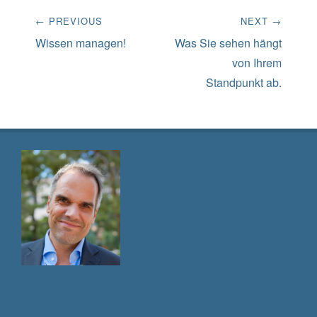
Beitrags-
← PREVIOUS
NEXT →
Navigation
Previous
Next
Wissen managen!
Was Sie sehen hängt
post:
post:
von Ihrem
Standpunkt ab.