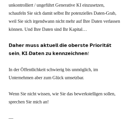
unkontrolliert / ungeführt Generative KI einzusetzen,
schaufeln Sie sich damit selbst Ihr potenzielles Daten-Grab,
weil Sie sich irgendwann nicht mehr auf Ihre Daten verlassen
können. Und Ihre Daten sind Ihr Kapital…
𝗗𝗮𝗵𝗲𝗿 𝗺𝘂𝘀𝘀 𝗮𝗸𝘁𝘂𝗲𝗹𝗹 𝗱𝗶𝗲 𝗼𝗯𝗲𝗿𝘀𝘁𝗲 𝗣𝗿𝗶𝗼𝗿𝗶𝘁𝗮̈𝘁
𝘀𝗲𝗶𝗻, 𝗞𝗜-𝗗𝗮𝘁𝗲𝗻 𝘇𝘂 𝗸𝗲𝗻𝗻𝘇𝗲𝗶𝗰𝗵𝗻𝗲𝗻!
In der Öffentlichkeit schwierig bis unmöglich, im
Unternehmen aber zum Glück umsetzbar.
Wenn Sie nicht wissen, wie Sie das bewerkstelligen sollen,
sprechen Sie mich an!
—