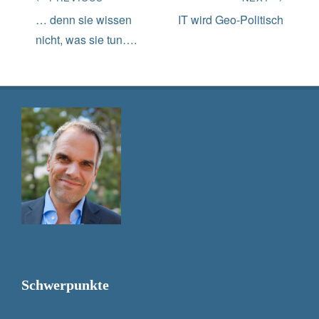
Navigation
Previous
Next
… denn sie wissen
IT wird Geo-Politisch
post:
post:
nicht, was sie tun….
Schwerpunkte