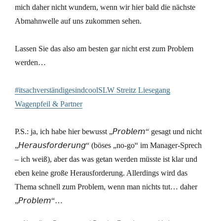
mich daher nicht wundern, wenn wir hier bald die nächste
Abmahnwelle auf uns zukommen sehen.
Lassen Sie das also am besten gar nicht erst zum Problem
werden…
#itsachverständigesindcool
SLW Streitz Liesegang
Wagenpfeil & Partner
P.S.: ja, ich habe hier bewusst „𝘗𝘳𝘰𝘣𝘭𝘦𝘮“ gesagt und nicht
„𝘏𝘦𝘳𝘢𝘶𝘴𝘧𝘰𝘳𝘥𝘦𝘳𝘶𝘯𝘨“ (böses „no-go“ im Manager-Sprech
– ich weiß), aber das was getan werden müsste ist klar und
eben keine große Herausforderung. Allerdings wird das
Thema schnell zum Problem, wenn man nichts tut… daher
„𝘗𝘳𝘰𝘣𝘭𝘦𝘮“…