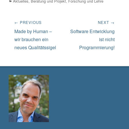
Categories
Aktuelles
,
Beratung und Projekt
,
Forschung und Lehre
Beitrags-
← PREVIOUS
NEXT →
Navigation
Previous
Next
Made by Human –
Software Entwicklung
post:
post:
wir brauchen ein
ist nicht
neues Qualitätssigel
Programmierung!