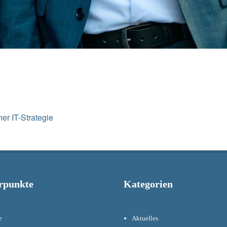
Next
er IT-Strategie
post:
rpunkte
Kategorien
e
Aktuelles