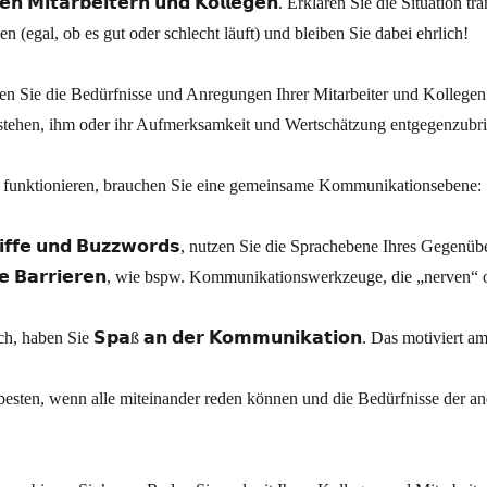
𝗿𝗲𝗻 𝗠𝗶𝘁𝗮𝗿𝗯𝗲𝗶𝘁𝗲𝗿𝗻 𝘂𝗻𝗱 𝗞𝗼𝗹𝗹𝗲𝗴𝗲𝗻. Erklären Sie die Situatio
 (egal, ob es gut oder schlecht läuft) und bleiben Sie dabei ehrlich!
 nehmen Sie die Bedürfnisse und Anregungen Ihrer Mitarbeiter und Kollege
erstehen, ihm oder ihr Aufmerksamkeit und Wertschätzung entgegenzubr
e funktionieren, brauchen Sie eine gemeinsame Kommunikationsebene:
𝗶𝗳𝗳𝗲 𝘂𝗻𝗱 𝗕𝘂𝘇𝘇𝘄𝗼𝗿𝗱𝘀, nutzen Sie die Sprachebene Ihres Gegenüb
𝗴𝗲 𝗕𝗮𝗿𝗿𝗶𝗲𝗿𝗲𝗻, wie bspw. Kommunikationswerkzeuge, die „nerven“
h, haben Sie 𝗦𝗽𝗮ß 𝗮𝗻 𝗱𝗲𝗿 𝗞𝗼𝗺𝗺𝘂𝗻𝗶𝗸𝗮𝘁𝗶𝗼𝗻. Das motiviert a
besten, wenn alle miteinander reden können und die Bedürfnisse der an