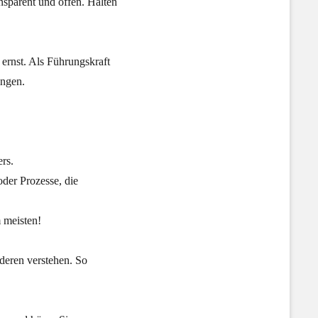
n transparent und offen. Halten
n ernst. Als Führungskraft
ingen.
ers.
 oder Prozesse, die
m meisten!
deren verstehen. So