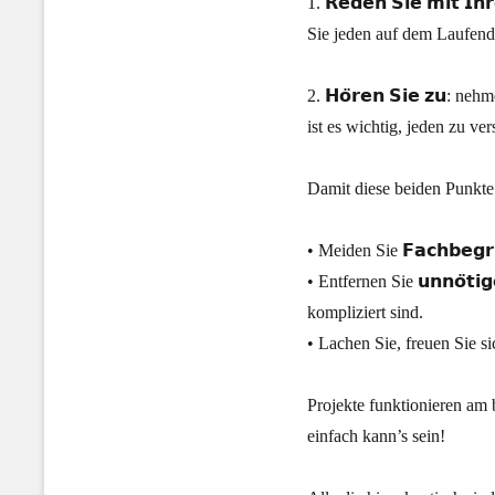
1. 𝗥𝗲𝗱𝗲𝗻 𝗦𝗶𝗲 𝗺𝗶𝘁 𝗜
Sie jeden auf dem Laufenden
2. 𝗛𝗼̈𝗿𝗲𝗻 𝗦𝗶𝗲 𝘇𝘂:
ist es wichtig, jeden zu v
Damit diese beiden Punkt
• Meiden Sie 𝗙𝗮𝗰𝗵𝗯𝗲𝗴𝗿
• Entfernen Sie 𝘂𝗻𝗻𝗼̈𝘁
kompliziert sind.
• Lachen Sie, freuen Sie sic
Projekte funktionieren am 
einfach kann’s sein!