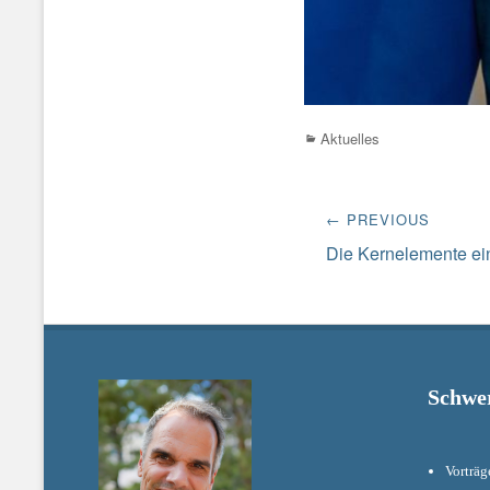
Categories
Aktuelles
Beitrags-
← PREVIOUS
Navigation
Previous
Die Kernelemente ein
post:
Schwe
Vorträg