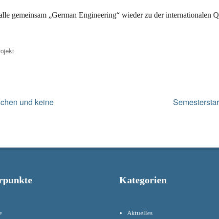
 alle gemeinsam „German Engineering“ wieder zu der internationalen Q
ojekt
Next
schen und keine
Semestersta
post:
rpunkte
Kategorien
e
Aktuelles