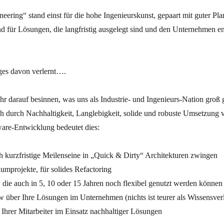
ering“ stand einst für die hohe Ingenieurskunst, gepaart mit guter Pla
d für Lösungen, die langfristig ausgelegt sind und den Unternehmen 
iges davon verlernt….
r darauf besinnen, was uns als Industrie- und Ingenieurs-Nation groß 
ich durch Nachhaltigkeit, Langlebigkeit, solide und robuste Umsetzun
ware-Entwicklung bedeutet dies:
rch kurzfristige Meilenseine in „Quick & Dirty“ Architekturen zwingen
äumprojekte, für solides Refactoring
n, die auch in 5, 10 oder 15 Jahren noch flexibel genutzt werden können
 über Ihre Lösungen im Unternehmen (nichts ist teurer als Wissensverl
d Ihrer Mitarbeiter im Einsatz nachhaltiger Lösungen