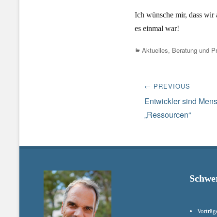
Ich wünsche mir, dass wir
es einmal war!
Categories
Aktuelles
,
Beratung und Pr
Beitrags-
← PREVIOUS
Navigation
Previous
Entwickler sind Men
post:
„Ressourcen“
Schwe
Vorträg