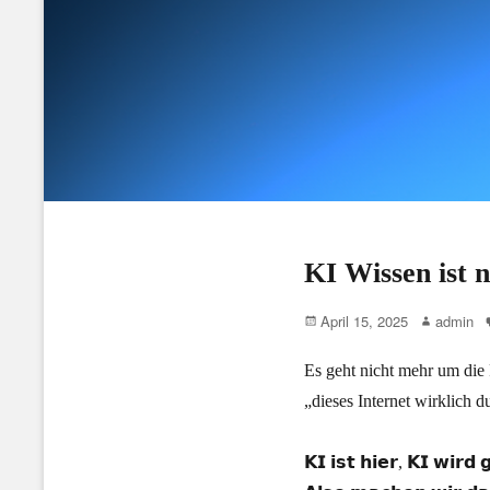
KI Wissen ist 
Posted
Author
April 15, 2025
admin
on
Es geht nicht mehr um die 
„dieses Internet wirklich d
𝗞𝗜 𝗶𝘀𝘁 𝗵𝗶𝗲𝗿, 𝗞𝗜 𝘄𝗶𝗿𝗱 