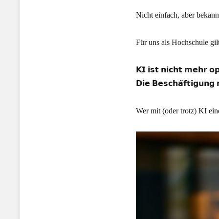
Nicht einfach, aber bekann
Für uns als Hochschule gil
𝗞𝗜 𝗶𝘀𝘁 𝗻𝗶𝗰𝗵𝘁 𝗺𝗲𝗵𝗿 𝗼𝗽
𝗗𝗶𝗲 𝗕𝗲𝘀𝗰𝗵𝗮̈𝗳𝘁𝗶𝗴𝘂𝗻𝗴 
Wer mit (oder trotz) KI e