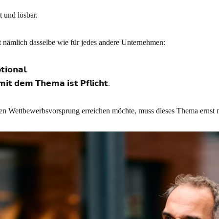
t und lösbar.
t nämlich dasselbe wie für jedes andere Unternehmen:
𝘁𝗶𝗼𝗻𝗮𝗹.
𝗺𝗶𝘁 𝗱𝗲𝗺 𝗧𝗵𝗲𝗺𝗮 𝗶𝘀𝘁 𝗣𝗳𝗹𝗶𝗰𝗵𝘁.
inen Wettbewerbsvorsprung erreichen möchte, muss dieses Thema ernst