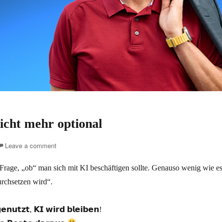
nicht mehr optional
Leave a comment
Frage, „ob“ man sich mit KI beschäftigen sollte. Genauso wenig wie es 
urchsetzen wird“.
𝗴𝗲𝗻𝘂𝘁𝘇𝘁, 𝗞𝗜 𝘄𝗶𝗿𝗱 𝗯𝗹𝗲𝗶𝗯𝗲𝗻!