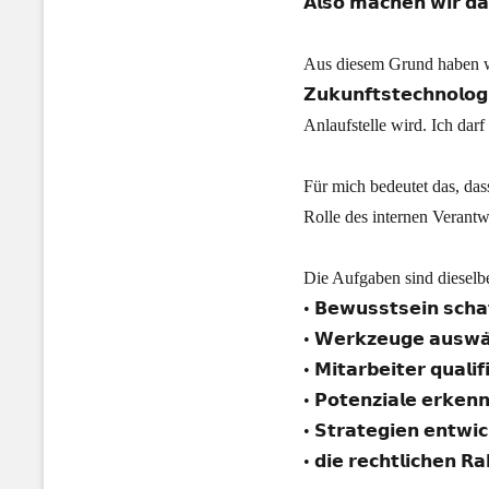
𝗔𝗹𝘀𝗼 𝗺𝗮𝗰𝗵𝗲𝗻 𝘄𝗶𝗿 𝗱
Aus diesem Grund haben w
𝗭𝘂𝗸𝘂𝗻𝗳𝘁𝘀𝘁𝗲𝗰𝗵𝗻𝗼
Anlaufstelle wird. Ich darf
Für mich bedeutet das, dass
Rolle des internen Verantw
Die Aufgaben sind dieselb
• 𝗕𝗲𝘄𝘂𝘀𝘀𝘁𝘀𝗲𝗶𝗻 𝘀𝗰𝗵𝗮
• 𝗪𝗲𝗿𝗸𝘇𝗲𝘂𝗴𝗲 𝗮𝘂𝘀𝘄𝗮̈
• 𝗠𝗶𝘁𝗮𝗿𝗯𝗲𝗶𝘁𝗲𝗿 𝗾𝘂𝗮𝗹𝗶𝗳
• 𝗣𝗼𝘁𝗲𝗻𝘇𝗶𝗮𝗹𝗲 𝗲𝗿𝗸𝗲𝗻
• 𝗦𝘁𝗿𝗮𝘁𝗲𝗴𝗶𝗲𝗻 𝗲𝗻𝘁𝘄𝗶
• 𝗱𝗶𝗲 𝗿𝗲𝗰𝗵𝘁𝗹𝗶𝗰𝗵𝗲𝗻 𝗥