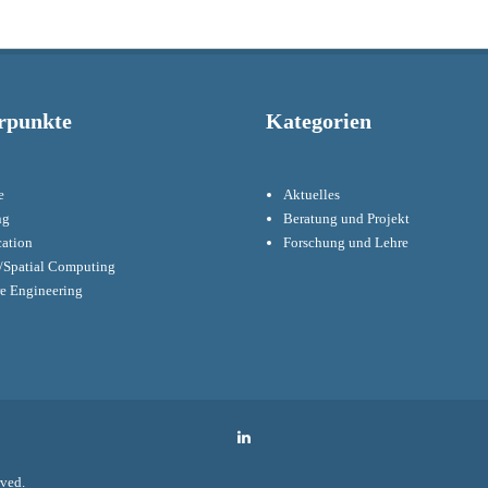
post:
rpunkte
Kategorien
e
Aktuelles
ng
Beratung und Projekt
cation
Forschung und Lehre
Spatial Computing
re Engineering
LinkedIn
rved.