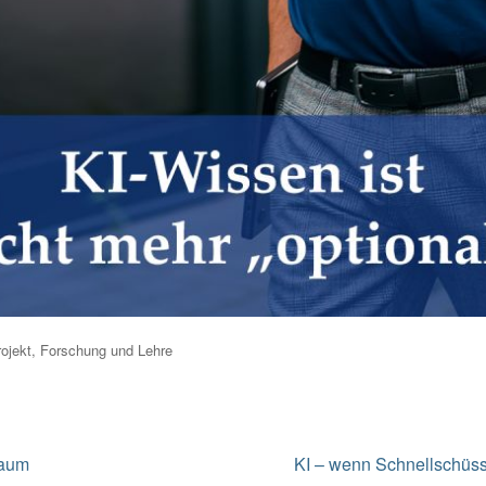
ojekt
,
Forschung und Lehre
Next
Raum
KI – wenn Schnellschüss