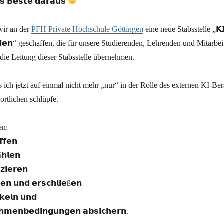
𝘀 𝗕𝗲𝘀𝘁𝗲 𝗱𝗮𝗿𝗮𝘂𝘀
ir an der
PFH Private Hochschule Göttingen
eine neue Stabsstelle „𝗞𝗜
𝗹𝗼𝗴𝗶𝗲𝗻“ geschaffen, die für unsere Studierenden, Lehrenden und Mitarbei
 die Leitung dieser Stabsstelle übernehmen.
 ich jetzt auf einmal nicht mehr „nur“ in der Rolle des externen KI-Bera
ortlichen schlüpfe.
en:
𝗳𝗲𝗻
𝗵𝗹𝗲𝗻
𝘇𝗶𝗲𝗿𝗲𝗻
𝗲𝗻 𝘂𝗻𝗱 𝗲𝗿𝘀𝗰𝗵𝗹𝗶𝗲ß𝗲𝗻
𝗸𝗲𝗹𝗻 𝘂𝗻𝗱
𝗮𝗵𝗺𝗲𝗻𝗯𝗲𝗱𝗶𝗻𝗴𝘂𝗻𝗴𝗲𝗻 𝗮𝗯𝘀𝗶𝗰𝗵𝗲𝗿𝗻.