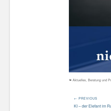
Categories
Aktuelles
,
Beratung und Pr
Beitrags-
← PREVIOUS
Navigation
Previous
KI – der Elefant im 