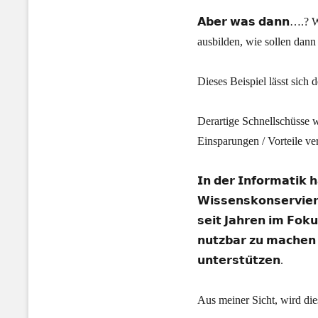
𝗔𝗯𝗲𝗿 𝘄𝗮𝘀 𝗱𝗮𝗻𝗻….
ausbilden, wie sollen dan
Dieses Beispiel lässt sich
Derartige Schnellschüsse w
Einsparungen / Vorteile ve
𝗜𝗻 𝗱𝗲𝗿 𝗜𝗻𝗳𝗼𝗿𝗺𝗮𝘁𝗶𝗸
𝗪𝗶𝘀𝘀𝗲𝗻𝘀𝗸𝗼𝗻𝘀𝗲𝗿𝘃𝗶𝗲
𝘀𝗲𝗶𝘁 𝗝𝗮𝗵𝗿𝗲𝗻 𝗶𝗺 𝗙𝗼𝗸
𝗻𝘂𝘁𝘇𝗯𝗮𝗿 𝘇𝘂 𝗺𝗮𝗰𝗵𝗲𝗻 
𝘂𝗻𝘁𝗲𝗿𝘀𝘁𝘂̈𝘁𝘇𝗲𝗻.
Aus meiner Sicht, wird die