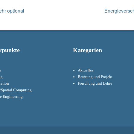
Next
ehr optional
Energieversc
post:
rpunkte
Kategorien
e
Aktuelles
ng
Beratung und Projekt
cation
Forschung und Lehre
Spatial Computing
re Engineering