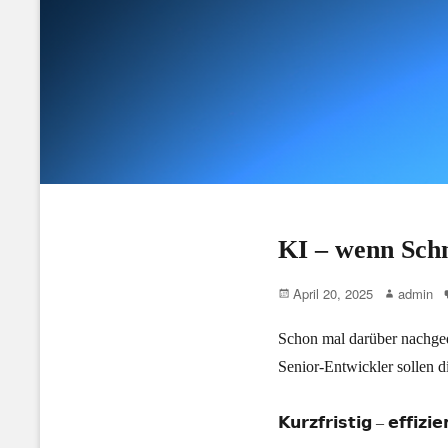
KI – wenn Schn
Posted
Author
April 20, 2025
admin
on
Schon mal darüber nachged
Senior-Entwickler sollen
𝗞𝘂𝗿𝘇𝗳𝗿𝗶𝘀𝘁𝗶𝗴 – 𝗲𝗳𝗳𝗶𝘇