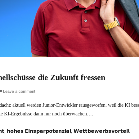
ellschüsse die Zukunft fressen
Leave a comment
acht: aktuell werden Junior-Entwickler rausgeworfen, weil die KI bes
 die KI-Ergebnisse dann nur noch überwachen….
𝗲𝗻𝘁, 𝗵𝗼𝗵𝗲𝘀 𝗘𝗶𝗻𝘀𝗽𝗮𝗿𝗽𝗼𝘁𝗲𝗻𝘇𝗶𝗮𝗹, 𝗪𝗲𝘁𝘁𝗯𝗲𝘄𝗲𝗿𝗯𝘀𝘃𝗼𝗿𝘁𝗲𝗶𝗹.