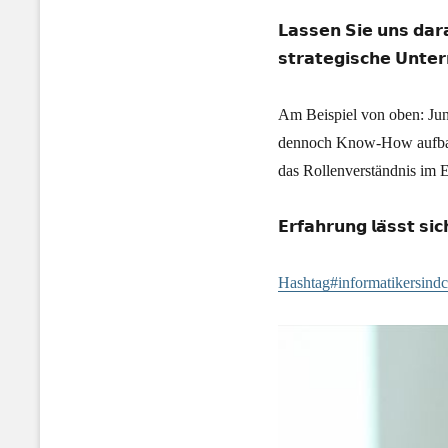
𝗟𝗮𝘀𝘀𝗲𝗻 𝗦𝗶𝗲 𝘂𝗻𝘀 𝗱𝗮𝗿𝗮
𝘀𝘁𝗿𝗮𝘁𝗲𝗴𝗶𝘀𝗰𝗵𝗲 𝗨𝗻𝘁𝗲
Am Beispiel von oben: Jun
dennoch Know-How aufbaue
das Rollenverständnis im 
𝗘𝗿𝗳𝗮𝗵𝗿𝘂𝗻𝗴 𝗹𝗮̈𝘀𝘀𝘁 𝘀
Hashtag#informatikersindc