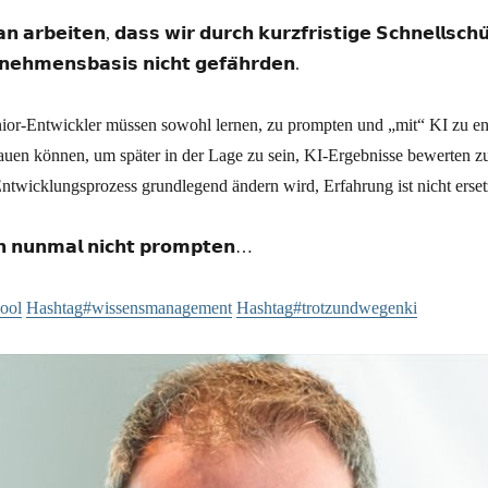
𝗻 𝗮𝗿𝗯𝗲𝗶𝘁𝗲𝗻, 𝗱𝗮𝘀𝘀 𝘄𝗶𝗿 𝗱𝘂𝗿𝗰𝗵 𝗸𝘂𝗿𝘇𝗳𝗿𝗶𝘀𝘁𝗶𝗴𝗲 𝗦𝗰𝗵𝗻𝗲𝗹𝗹𝘀𝗰𝗵𝘂
𝗻𝗲𝗵𝗺𝗲𝗻𝘀𝗯𝗮𝘀𝗶𝘀 𝗻𝗶𝗰𝗵𝘁 𝗴𝗲𝗳𝗮̈𝗵𝗿𝗱𝗲𝗻.
ior-Entwickler müssen sowohl lernen, zu prompten und „mit“ KI zu en
n können, um später in der Lage zu sein, KI-Ergebnisse bewerten z
Entwicklungsprozess grundlegend ändern wird, Erfahrung ist nicht ers
𝗰𝗵 𝗻𝘂𝗻𝗺𝗮𝗹 𝗻𝗶𝗰𝗵𝘁 𝗽𝗿𝗼𝗺𝗽𝘁𝗲𝗻…
ool
Hashtag#wissensmanagement
Hashtag#trotzundwegenki