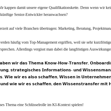
? Wir kappen damit unsere eigene Qualifikationskette. Denn wenn wir ke
n künftige Senior-Entwickler heranwachsen?
 derzeit auf viele Branchen übertragen: Marketing, Beratung, Projektma
erden häufig vom Top-Management ergriffen, weil sie sehr kurzfristige
rsprechen. Allerdings vergisst man dabei die langfristigen Auswirkunge
 𝗵𝗮𝗯𝗲𝗻 𝘄𝗶𝗿 𝗱𝗮𝘀 𝗧𝗵𝗲𝗺𝗮 𝗞𝗻𝗼𝘄-𝗛𝗼𝘄-𝗧𝗿𝗮𝗻𝘀𝗳𝗲𝗿, 𝗢𝗻𝗯𝗼𝗮𝗿𝗱𝗶
𝘂𝗻𝗴, 𝘀𝘁𝗿𝗮𝘁𝗲𝗴𝗶𝘀𝗰𝗵𝗲𝘀 𝗜𝗻𝗳𝗼𝗿𝗺𝗮𝘁𝗶𝗼𝗻𝘀- 𝘂𝗻𝗱 𝗪𝗶𝘀𝘀𝗲𝗻𝘀𝗺𝗮
𝘀. 𝗪𝗶𝗲 𝘄𝗶𝗿 𝗲𝘀 𝗮𝗹𝘀𝗼 𝘀𝗰𝗵𝗮𝗳𝗳𝗲𝗻, 𝗪𝗶𝘀𝘀𝗲𝗻 𝗶𝗻 𝗨𝗻𝘁𝗲𝗿𝗻𝗲𝗵𝗺𝗲𝗻
𝘂𝗻𝗱 𝘄𝗶𝗲 𝘄𝗶𝗿 𝗲𝘀 𝘀𝗰𝗵𝗮𝗳𝗳𝗲𝗻, 𝗱𝗲𝗻 𝗪𝗶𝘀𝘀𝗲𝗻𝘀𝘁𝗿𝗮𝗻𝘀𝗳𝗲𝗿 𝗺𝗶𝘁 
ses Thema eine Schlüsselrolle im KI-Kontext spielen!