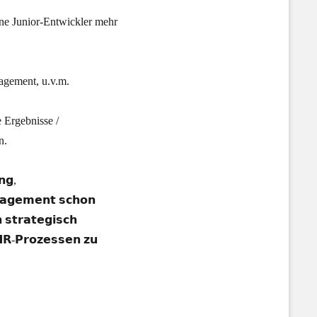
ine Junior-Entwickler mehr
nagement, u.v.m.
 Ergebnisse /
n.
𝗻𝗴,
𝗻𝗮𝗴𝗲𝗺𝗲𝗻𝘁 𝘀𝗰𝗵𝗼𝗻
 𝘀𝘁𝗿𝗮𝘁𝗲𝗴𝗶𝘀𝗰𝗵
𝗛𝗥-𝗣𝗿𝗼𝘇𝗲𝘀𝘀𝗲𝗻 𝘇𝘂