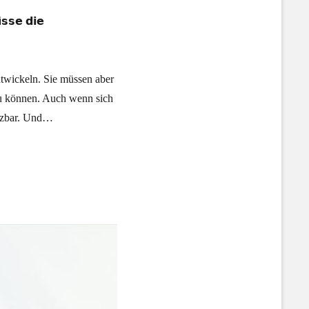
̈𝘀𝘀𝗲 𝗱𝗶𝗲
twickeln. Sie müssen aber
u können. Auch wenn sich
etzbar. Und…