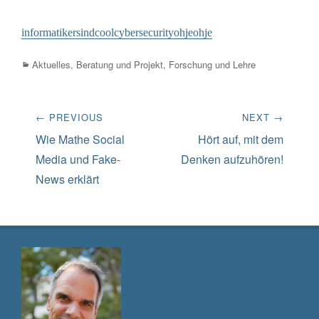
informatikersindcool
cybersecurity
ohjeohje
Categories
Aktuelles
,
Beratung und Projekt
,
Forschung und Lehre
Beitrags-
← PREVIOUS
NEXT →
Navigation
Previous
Next
Wie Mathe Social
Hört auf, mit dem
post:
post:
Media und Fake-
Denken aufzuhören!
News erklärt