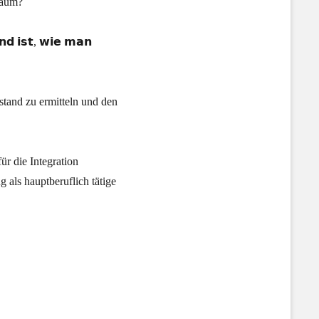
Raum?
𝗻𝗱 𝗶𝘀𝘁, 𝘄𝗶𝗲 𝗺𝗮𝗻
stand zu ermitteln und den
ür die Integration
g als hauptberuflich tätige