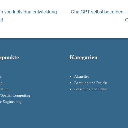
Next
n von Individualentwicklung
ChatGPT selbst betreiben – 
post:
g!
O
rpunkte
Kategorien
e
Aktuelles
ng
Beratung und Projekt
cation
Forschung und Lehre
Spatial Computing
re Engineering