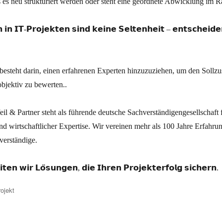
s es neu strukturiert werden oder steht eine geordnete Abwicklung im 
 𝗶𝗻 𝗜𝗧-𝗣𝗿𝗼𝗷𝗲𝗸𝘁𝗲𝗻 𝘀𝗶𝗻𝗱 𝗸𝗲𝗶𝗻𝗲 𝗦𝗲𝗹𝘁𝗲𝗻𝗵𝗲𝗶𝘁 – 𝗲𝗻𝘁𝘀𝗰𝗵𝗲𝗶𝗱
 besteht darin, einen erfahrenen Experten hinzuzuziehen, um den Sollzu
objektiv zu bewerten..
il & Partner steht als führende deutsche Sachverständigengesellschaft f
und wirtschaftlicher Expertise. Wir vereinen mehr als 100 Jahre Erfahrun
hverständige.
𝗲𝗻 𝘄𝗶𝗿 𝗟𝗼̈𝘀𝘂𝗻𝗴𝗲𝗻, 𝗱𝗶𝗲 𝗜𝗵𝗿𝗲𝗻 𝗣𝗿𝗼𝗷𝗲𝗸𝘁𝗲𝗿𝗳𝗼𝗹𝗴 𝘀𝗶𝗰𝗵𝗲𝗿𝗻.
ojekt