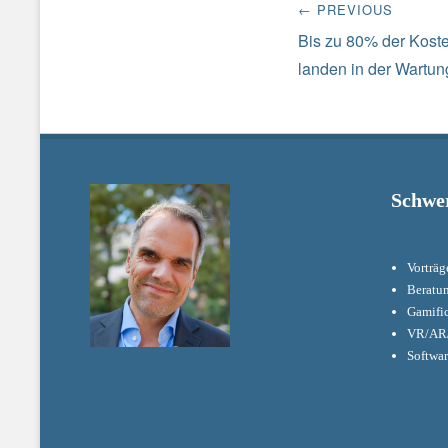
← PREVIOUS
Navigation
Previous
Bis zu 80% der Koste
post:
landen in der Wartun
Schwe
Vorträg
Beratu
Gamifi
VR/AR/
Softwa