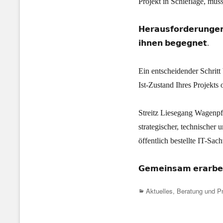
Projekt in Schieflage, mus
𝗛𝗲𝗿𝗮𝘂𝘀𝗳𝗼𝗿𝗱𝗲𝗿𝘂𝗻𝗴𝗲𝗻
𝗶𝗵𝗻𝗲𝗻 𝗯𝗲𝗴𝗲𝗴𝗻𝗲𝘁.
Ein entscheidender Schritt
Ist-Zustand Ihres Projekts 
Streitz Liesegang Wagenpfe
strategischer, technischer 
öffentlich bestellte IT-Sac
𝗚𝗲𝗺𝗲𝗶𝗻𝘀𝗮𝗺 𝗲𝗿𝗮𝗿𝗯𝗲𝗶𝘁
Categories
Aktuelles
,
Beratung und Pr
Beitrags-