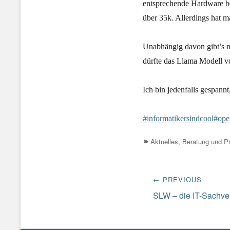
entsprechende Hardware be
über 35k. Allerdings hat 
Unabhängig davon gibt’s n
dürfte das Llama Modell v
Ich bin jedenfalls gespannt
#informatikersindcool
#ope
Categories
Aktuelles
,
Beratung und Pr
Beitrags-
← PREVIOUS
Navigation
Previous
SLW – die IT-Sachve
post: