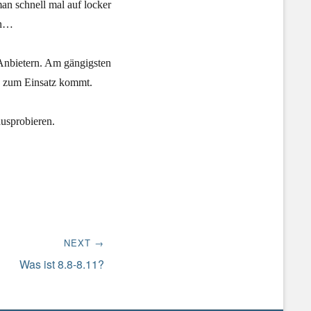
n schnell mal auf locker
en…
 Anbietern. Am gängigsten
n zum Einsatz kommt.
ausprobieren.
NEXT →
Was ist 8.8-8.11?