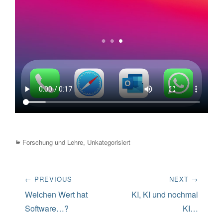
Categories
Forschung und Lehre
,
Unkategorisiert
Beitrags-
← PREVIOUS
NEXT →
Navigation
Previous
Next
Welchen Wert hat
KI, KI und nochmal
post:
post:
Software…?
KI…