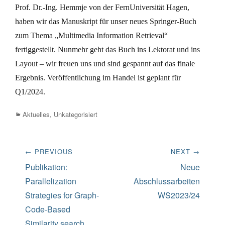
Prof. Dr.-Ing. Hemmje von der FernUniversität Hagen,
haben wir das Manuskript für unser neues Springer-Buch
zum Thema „Multimedia Information Retrieval“
fertiggestellt. Nunmehr geht das Buch ins Lektorat und ins
Layout – wir freuen uns und sind gespannt auf das finale
Ergebnis. Veröffentlichung im Handel ist geplant für
Q1/2024.
Categories
Aktuelles
,
Unkategorisiert
Beitrags-
← PREVIOUS
NEXT →
Navigation
Previous
Next
Publikation:
Neue
post:
post:
Parallelization
Abschlussarbeiten
Strategies for Graph-
WS2023/24
Code-Based
Similarity search