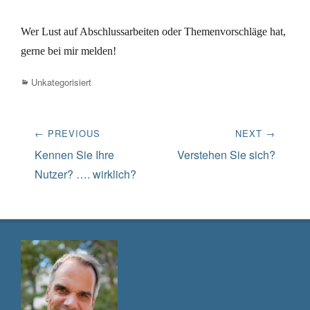
Wer Lust auf Abschlussarbeiten oder Themenvorschläge hat,
gerne bei mir melden!
Categories
Unkategorisiert
Beitrags-
← PREVIOUS
NEXT →
Navigation
Previous
Next
Kennen Sie Ihre
Verstehen Sie sich?
post:
post:
Nutzer? …. wirklich?